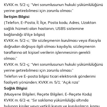
KVKK m. 5/2-ç; “Veri sorumlusunun hukuki yükümlülüğünü
yerine getirebilmesi için zorunlu olması.”
İletişim Bilgisi
(Telefon, E-Posta, İl, İlçe, Posta kodu, Adres, Uzaktan
sağlık hizmeti alan hastanın, USBS sistemine
bağlandığı il/ilçe bilgisi)
KVKK m. 5/2-c; “
Bir sözleşmenin kurulması veya ifasıyla
doğrudan doğruya ilgili olması kaydıyla, sözleşmenin
taraflarına ait kişisel verilerin işlenmesinin gerekli
olması.”
KVKK m. 5/2-ç; “Veri sorumlusunun hukuki yükümlülüğünü
yerine getirebilmesi için zorunlu olması.”
Telefon ve E-posta bilgisi t
icari elektronik gönderimi
faaliyeti yönünden; KVKK m. 5/1; “Açık rıza”
Sağlık Bilgisi
(Muayene Bilgileri, Reçete Bilgileri, E-Reçete Kodu)
KVKK m. 6/2-e; “Sır saklama yükümlülüğü altında
bulunan kişiler veya yetkili kurum ve kuruluşlarca, kamu